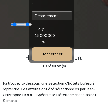
0
€ —
15 000 000
€
Rechercher
Hôtel Bureau à vendre
19 résultat(s)
Retrouvez ci-dessous, une sélection d'hôtels bureau à
reprendre. Ces affaires ont été sélectionnées par Jean-
Christophe HOUEL Spécialiste Hôtellerie chez Cabinet
Semene