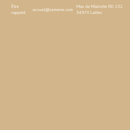
Être
Mas de Mariotte RD 132,
accueil@semene.com
rappelé
34970 Lattes