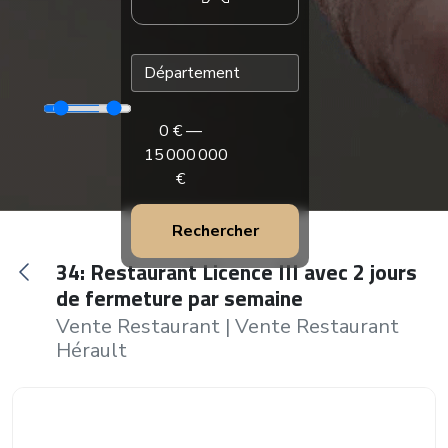
0
€ —
15 000 000
€
Rechercher
34: Restaurant Licence III avec 2 jours
de fermeture par semaine
Vente Restaurant
|
Vente Restaurant
Hérault