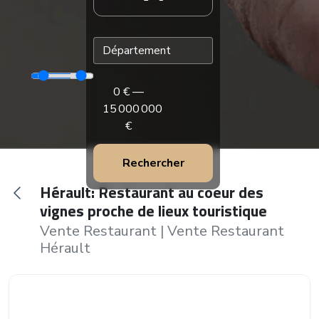
0
€ —
15 000 000
€
Rechercher
Hérault: Restaurant au coeur des
vignes proche de lieux touristique
Vente Restaurant
|
Vente Restaurant
Hérault