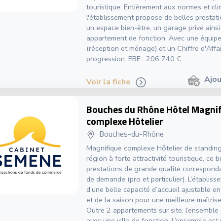
touristique. Entièrement aux normes et cli
l'établissement propose de belles presta
un espace bien-être, un garage privé ainsi
appartement de fonction. Avec une équipe
(réception et ménage) et un Chiffre d'Affa
progression. EBE : 206 740 €
Ajou
Voir la fiche
Bouches du Rhône Hôtel Magni
complexe Hôtelier
Bouches-du-Rhône
Magnifique complexe Hôtelier de standing
région à forte attractivité touristique, ce b
prestations de grande qualité corresponda
de demande (pro et particulier). L’établiss
d’une belle capacité d’accueil ajustable en
et de la saison pour une meilleure maîtris
Outre 2 appartements sur site, l’ensemble
avec une villa de fonction. L’ensemble est