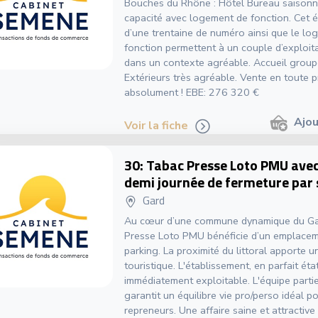
Bouches du Rhône : Hôtel Bureau saisonni
capacité avec logement de fonction. Cet 
d’une trentaine de numéro ainsi que le lo
fonction permettent à un couple d’exploita
dans un contexte agréable. Accueil groupe
Extérieurs très agréable. Vente en toute pr
absolument ! EBE: 276 320 €
Ajou
Voir la fiche
30: Tabac Presse Loto PMU avec
demi journée de fermeture par
Gard
Au cœur d’une commune dynamique du Ga
Presse Loto PMU bénéficie d’un emplacem
parking. La proximité du littoral apporte u
touristique. L'établissement, en parfait éta
immédiatement exploitable. L'équipe parti
garantit un équilibre vie pro/perso idéal 
repreneurs. Une affaire saine et attractive