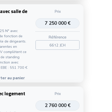
avec salle de
Prix
7 250 000 €
 25 N° avec
 de fonction de
Référence
le de dirigeants.
6612 JCH
parentes en
 IV complètent ce
 de standing
nction avec
é. EBE : 551 700 €
ter au panier
vec logement
Prix
2 760 000 €