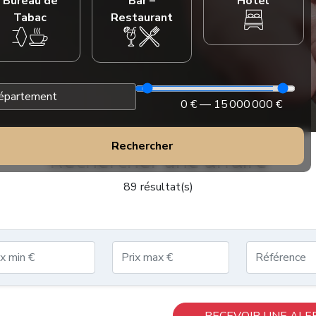
Bureau de
Bar –
Hôtel
Tabac
Restaurant
0
€ —
15 000 000
€
Rechercher
Rechercher une affaire
89 résultat(s)