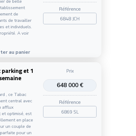
er de belle
établissement
Référence
gement de
6848 JCH
nts de travailler
s et individuels.
opriété. A voir
ter au panier
 parking et 1
Prix
 semaine
648 000 €
rd , ce Tabac
ent central avec
Référence
n afflux
6869 SL
t et optimisé, est
ellement en place
pour un couple de
 parfaite pour un