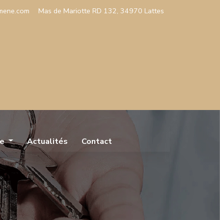
mene.com
Mas de Mariotte RD 132, 34970 Lattes
re
Actualités
Contact