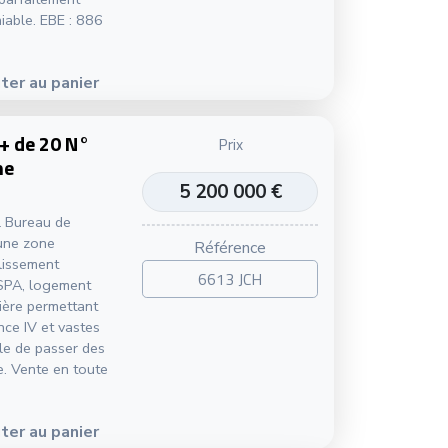
iable. EBE : 886
ter au panier
 + de 20 N°
Prix
me
5 200 000 €
l Bureau de
une zone
Référence
blissement
6613 JCH
 SPA, logement
ière permettant
nce IV et vastes
èle de passer des
e. Vente en toute
ter au panier