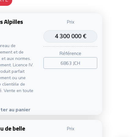
RTE
 Alpilles
Prix
4 300 000 €
ureau de
cement et de
Référence
é et aux normes.
6863 JCH
ement. Licence IV.
oduit parfait
sement ou une
 clientèle de
é. Vente en toute
ter au panier
u de belle
Prix