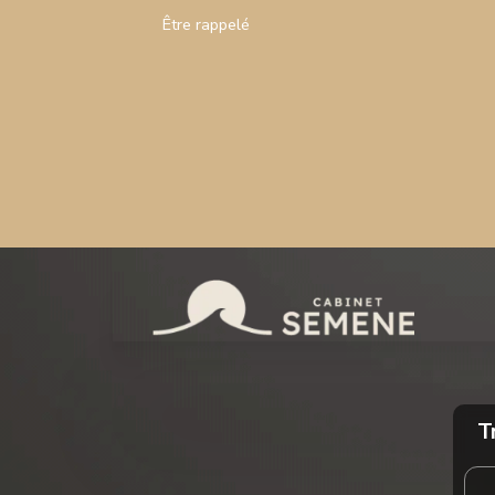
Être rappelé
T