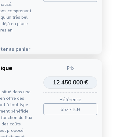
matisé,
tions comprenant
 qu'un très bel
 déjà en place
ires en
ter au panier
fique
Prix
12 450 000 €
 situé dans une
ien offre des
Référence
nt à tout type
6527 JCH
ement bénéficie
 fonction du flux
e des coûts.
 est proposé
 parfaitement