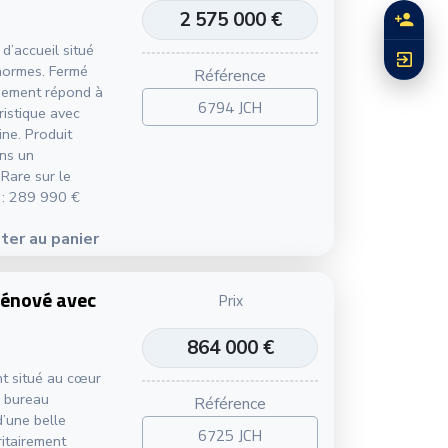
2 575 000 €
d’accueil situé
 normes. Fermé
Référence
ssement répond à
6794 JCH
ristique avec
ine. Produit
ans un
 Rare sur le
E : 289 990 €
ter au panier
rénové avec
Prix
864 000 €
nt situé au cœur
l bureau
Référence
d’une belle
6725 JCH
ritairement